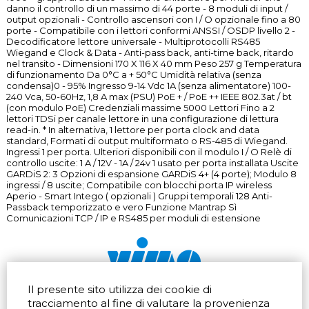
danno il controllo di un massimo di 44 porte - 8 moduli di input /
output opzionali - Controllo ascensori con I / O opzionale fino a 80
porte - Compatibile con i lettori conformi ANSSI / OSDP livello 2 -
Decodificatore lettore universale - Multiprotocolli RS485
Wiegand e Clock & Data - Anti-pass back, anti-time back, ritardo
nel transito - Dimensioni 170 X 116 X 40 mm Peso 257 g Temperatura
di funzionamento Da 0°C a + 50°C Umidità relativa (senza
condensa)0 - 95% Ingresso 9-14 Vdc 1A (senza alimentatore) 100-
240 Vca, 50-60Hz, 1,8 A max (PSU) PoE + / PoE ++ IEEE 802.3at / bt
(con modulo PoE) Credenziali massime 5000 Lettori Fino a 2
lettori TDSi per canale lettore in una configurazione di lettura
read-in. * In alternativa, 1 lettore per porta clock and data
standard, Formati di output multiformato o RS-485 di Wiegand.
Ingressi 1 per porta. Ulteriori disponibili con il modulo I / O Relè di
controllo uscite: 1 A / 12V - 1A / 24v 1 usato per porta installata Uscite
GARDiS 2: 3 Opzioni di espansione GARDiS 4+ (4 porte); Modulo 8
ingressi / 8 uscite; Compatibile con blocchi porta IP wireless
Aperio - Smart Intego ( opzionali ) Gruppi temporali 128 Anti-
Passback temporizzato e vero Funzione Mantrap Sì
Comunicazioni TCP / IP e RS485 per moduli di estensione
Il presente sito utilizza dei cookie di
Via dell'artigianato 32Q
Tel.
+39 039 672520
tracciamento al fine di valutare la provenienza
20865 Usmate Velate (MB)
Fax +39 039 672568