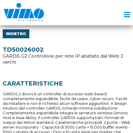
INDIETRO
TD50026002
GARDiS G2 Controllore per rete IP abilitato dal Web 2
varchi
CARATTERISTICHE
GARDiS 2 doors è un controller di accesso web-based
completamente espandibile, facile da usare, cyber-sicuro. Facile
da installare e non è richiesto alcun software aggiuntivo. Il design
intuitivo del controller GARDiS richiede minima installazione .
Completamente espandibile integra le serrature wireless Simons
Voss e Assa Abloy. Il controller GARDiS supporta tutti i formati di
output dei lettori standard. Caratteristiche principali: 2 porte - Web
server incorporato - Capacità di 5000 carte + 15.000 buffer eventi -
1000 + gruppi di accesso - Fino a 10 unità slave per master che