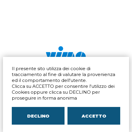
Il presente sito utilizza dei cookie di
Via dell'artigianato 32Q
Tel.
+39 039 672520
tracciamento al fine di valutare la provenienza
20865 Usmate Velate (MB)
Fax +39 039 672568
ed il comportamento dell'utente.
Indicazioni Stradali
Email
info@vimo.it
Clicca su ACCETTO per consentire l'utilizzo dei
Via Pontina 583
Via San Crispino 64
Cookies oppure clicca su DECLINO per
Roma (RM) 00128
Padova (PD) 35129
proseguire in forma anonima
Tel.
+39 06 80079273
Tel.
+39 039 672520
Indicazioni Stradali
Indicazioni Stradali
DECLINO
ACCETTO
P.IVA
00804240968
– C.F.
05096770150
– C.C.I.A.A. di
MB
REA MB-1176225
–
SITEMAP