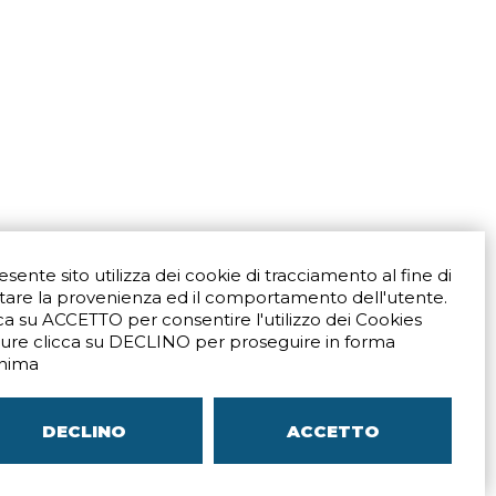
resente sito utilizza dei cookie di tracciamento al fine di
tare la provenienza ed il comportamento dell'utente.
ca su ACCETTO per consentire l'utilizzo dei Cookies
ure clicca su DECLINO per proseguire in forma
Via San Crispino 64
Padova (PD) 35129
nima
9273
Tel.
+39 039 672520
ali
Indicazioni Stradali
DECLINO
ACCETTO
–
SITEMAP