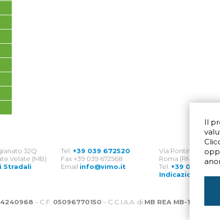
Il p
valu
Clic
igianato 32Q
Tel.
+39 039 672520
Via Pontina 583
opp
te Velate (MB)
Fax +39 039 672568
Roma (RM) 00128
ano
i Stradali
Email
info@vimo.it
Tel.
+39 06 8007
Indicazioni Strad
4240968
– C.F.
05096770150
– C.C.I.A.A. di
MB REA MB-1176225