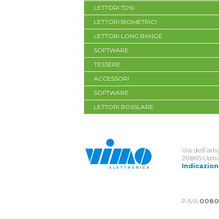
LETTORI TDSI
LETTORI BIOMETRICI
LETTORI LONG RANGE
SOFTWARE
TESSERE
ACCESSORI
SOFTWARE
LETTORI ROSSLARE
Via dell'art
20865 Usma
Indicazion
P.IVA
0080