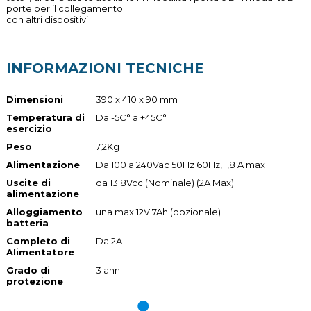
porte per il collegamento
con altri dispositivi
INFORMAZIONI TECNICHE
Dimensioni
390 x 410 x 90 mm
Temperatura di
Da -5C° a +45C°
esercizio
Peso
7,2Kg
Alimentazione
Da 100 a 240Vac 50Hz 60Hz, 1,8 A max
Uscite di
da 13.8Vcc (Nominale) (2A Max)
alimentazione
Alloggiamento
una max.12V 7Ah (opzionale)
batteria
Completo di
Da 2A
Alimentatore
Grado di
3 anni
protezione