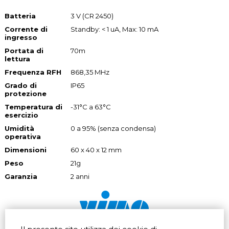
Batteria
3 V (CR 2450)
Corrente di
Standby: < 1 uA, Max: 10 mA
ingresso
Portata di
70m
lettura
Frequenza RFH
868,35 MHz
Grado di
IP65
protezione
Temperatura di
-31°C a 63°C
esercizio
Umidità
0 a 95% (senza condensa)
operativa
Dimensioni
60 x 40 x 12 mm
Peso
21g
Garanzia
2 anni