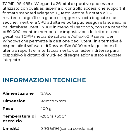
TCP/IP, RS-485 e Wiegand a 26 bit, il dispositivo può essere
utilizzato con qualsiasi sistema di controllo accessi che supporti il
formato standard Wiegand. Questo lettore è dotato di FP
resistente ai graffi e in grado di leggere sia dita bagnate che
secche, mentre la CPU ad alta velocità può eseguire la scansione
dal database utenti 1:7000 in meno di 1 secondo, con una capacità
di 50.000 eventi in memoria. Le impostazioni del lettore sono
gestiti via TCP/IP mediante software AxTraxNG™ server per
Windows che permette la gestione degli utenti, in alternativa è
disponibile il software di RosslareBio 8000 per la gestione di
utenti e reports e l’interfacciamento con sistemi di terze parti. Il
dispositivo è dotato di multi-led di segnalazione stato e buzzer
integrato
INFORMAZIONI TECNICHE
Alimentazione
12 Vcc
Dimensioni
145x55x37mm
Peso
400 gr
Temperatura di
-20C°a +60C°
esercizio
Umidità
0-95 %RH (senza condensa)