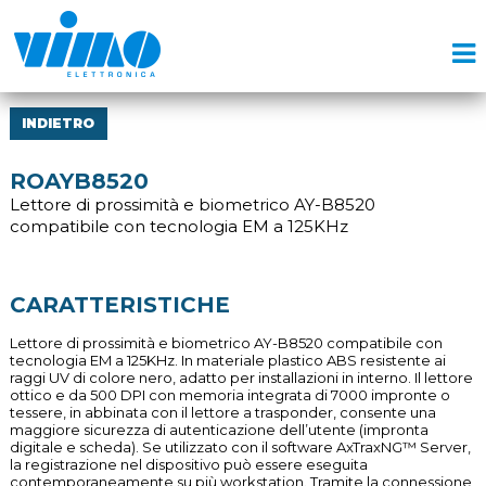
INDIETRO
ROAYB8520
Lettore di prossimità e biometrico AY-B8520
compatibile con tecnologia EM a 125KHz
CARATTERISTICHE
Lettore di prossimità e biometrico AY-B8520 compatibile con
tecnologia EM a 125KHz. In materiale plastico ABS resistente ai
raggi UV di colore nero, adatto per installazioni in interno. Il lettore
ottico e da 500 DPI con memoria integrata di 7000 impronte o
tessere, in abbinata con il lettore a trasponder, consente una
maggiore sicurezza di autenticazione dell’utente (impronta
digitale e scheda). Se utilizzato con il software AxTraxNG™ Server,
la registrazione nel dispositivo può essere eseguita
contemporaneamente su più workstation. Tramite la connessione