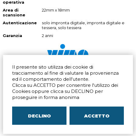
operativa
Area di
22mm x 18mm
scansione
Autenticazione
solo impronta digitale, impronta digitale e
tessera, solo tessera
Garanzia
2 anni
Il presente sito utilizza dei cookie di
Via dell'artigianato 32Q
Tel.
+39 039 672520
tracciamento al fine di valutare la provenienza
20865 Usmate Velate (MB)
Fax +39 039 672568
ed il comportamento dell'utente.
Indicazioni Stradali
Email
info@vimo.it
Clicca su ACCETTO per consentire l'utilizzo dei
Via Pontina 583
Via San Crispino 64
Cookies oppure clicca su DECLINO per
Roma (RM) 00128
Padova (PD) 35129
proseguire in forma anonima
Tel.
+39 06 80079273
Tel.
+39 039 672520
Indicazioni Stradali
Indicazioni Stradali
DECLINO
ACCETTO
P.IVA
00804240968
– C.F.
05096770150
– C.C.I.A.A. di
MB
REA MB-1176225
–
SITEMAP