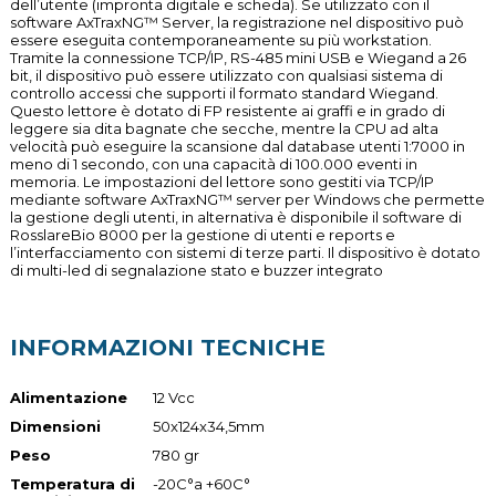
dell’utente (impronta digitale e scheda). Se utilizzato con il
software AxTraxNG™ Server, la registrazione nel dispositivo può
essere eseguita contemporaneamente su più workstation.
Tramite la connessione TCP/IP, RS-485 mini USB e Wiegand a 26
bit, il dispositivo può essere utilizzato con qualsiasi sistema di
controllo accessi che supporti il formato standard Wiegand.
Questo lettore è dotato di FP resistente ai graffi e in grado di
leggere sia dita bagnate che secche, mentre la CPU ad alta
velocità può eseguire la scansione dal database utenti 1:7000 in
meno di 1 secondo, con una capacità di 100.000 eventi in
memoria. Le impostazioni del lettore sono gestiti via TCP/IP
mediante software AxTraxNG™ server per Windows che permette
la gestione degli utenti, in alternativa è disponibile il software di
RosslareBio 8000 per la gestione di utenti e reports e
l’interfacciamento con sistemi di terze parti. Il dispositivo è dotato
di multi-led di segnalazione stato e buzzer integrato
INFORMAZIONI TECNICHE
Alimentazione
12 Vcc
Dimensioni
50x124x34,5mm
Peso
780 gr
Temperatura di
-20C°a +60C°