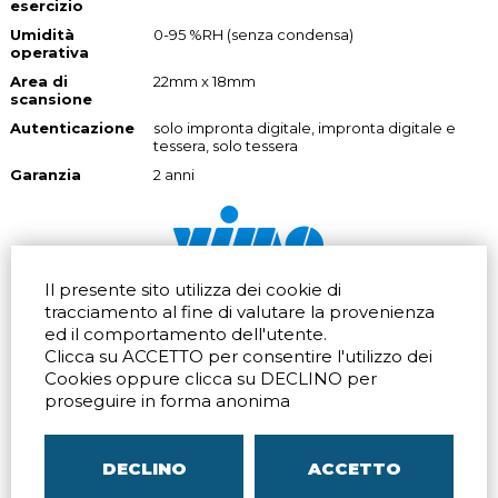
esercizio
Umidità
0-95 %RH (senza condensa)
operativa
Area di
22mm x 18mm
scansione
Autenticazione
solo impronta digitale, impronta digitale e
tessera, solo tessera
Garanzia
2 anni
Il presente sito utilizza dei cookie di
Via dell'artigianato 32Q
Tel.
+39 039 672520
tracciamento al fine di valutare la provenienza
20865 Usmate Velate (MB)
Fax +39 039 672568
ed il comportamento dell'utente.
Indicazioni Stradali
Email
info@vimo.it
Clicca su ACCETTO per consentire l'utilizzo dei
Via Pontina 583
Via San Crispino 64
Cookies oppure clicca su DECLINO per
Roma (RM) 00128
Padova (PD) 35129
proseguire in forma anonima
Tel.
+39 06 80079273
Tel.
+39 039 672520
Indicazioni Stradali
Indicazioni Stradali
DECLINO
ACCETTO
P.IVA
00804240968
– C.F.
05096770150
– C.C.I.A.A. di
MB
REA MB-1176225
–
SITEMAP