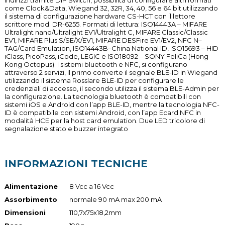
indirizzi tramite DIP Switch, possibilità di configurare altri formati
come Clock&Data, Wiegand 32, 32R, 34, 40, 56 e 64 bit utilizzando
il sistema di configurazione hardware CS-HCT con il lettore
scrittore mod. DR-6255. Formati di lettura: ISO14443A – MIFARE
Ultralight nano/Ultralight EV1/Ultralight C, MIFARE Classic/Classic
EV1, MIFARE Plus S/SE/X/EV1, MIFARE DESFire EV1/EV2, NFC N–
TAG/Card Emulation, ISO14443B–China National ID, ISO15693 – HID
iClass, PicoPass, iCode, LEGIC e ISO18092 – SONY FeliCa (Hong
Kong Octopus). I sistemi bluetooth e NFC, si configurano
attraverso 2 servizi, Il primo converte il segnale BLE-ID in Wiegand
utilizzando il sistema Rosslare BLE-ID per configurare le
credenziali di accesso, il secondo utilizza il sistema BLE-Admin per
la configurazione. La tecnologia bluetooth è compatibili con
sistemi iOS e Android con l’app BLE-ID, mentre la tecnologia NFC-
ID è compatibile con sistemi Android, con l’app Ecard NFC in
modalità HCE per la host card emulation. Due LED tricolore di
segnalazione stato e buzzer integrato
INFORMAZIONI TECNICHE
Alimentazione
8 Vcc a 16 Vcc
Assorbimento
normale 90 mA max 200 mA
Dimensioni
110,7x75x18,2mm