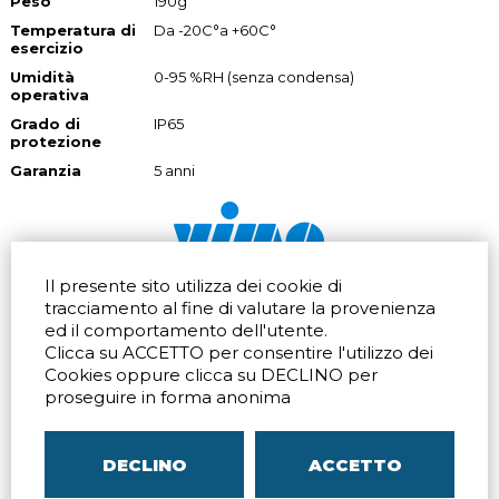
Peso
190g
Temperatura di
Da -20C°a +60C°
esercizio
Umidità
0-95 %RH (senza condensa)
operativa
Grado di
IP65
protezione
Garanzia
5 anni
Il presente sito utilizza dei cookie di
Via dell'artigianato 32Q
Tel.
+39 039 672520
tracciamento al fine di valutare la provenienza
20865 Usmate Velate (MB)
Fax +39 039 672568
ed il comportamento dell'utente.
Indicazioni Stradali
Email
info@vimo.it
Clicca su ACCETTO per consentire l'utilizzo dei
Via Pontina 583
Via San Crispino 64
Cookies oppure clicca su DECLINO per
Roma (RM) 00128
Padova (PD) 35129
proseguire in forma anonima
Tel.
+39 06 80079273
Tel.
+39 039 672520
Indicazioni Stradali
Indicazioni Stradali
DECLINO
ACCETTO
P.IVA
00804240968
– C.F.
05096770150
– C.C.I.A.A. di
MB
REA MB-1176225
–
SITEMAP