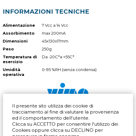
INFORMAZIONI TECNICHE
Alimentazione
7 Vcc a 14 Vcc
Assorbimento
max 200mA
Dimensioni
45x130x17mm
Peso
250g
Temperatura di
Da -20C°a +55C°
esercizio
Umidità
0-95 %RH (senza condensa)
operativa
Il presente sito utilizza dei cookie di
Via dell'artigianato 32Q
Tel.
+39 039 672520
tracciamento al fine di valutare la provenienza
20865 Usmate Velate (MB)
Fax +39 039 672568
ed il comportamento dell'utente.
Indicazioni Stradali
Email
info@vimo.it
Clicca su ACCETTO per consentire l'utilizzo dei
Via Pontina 583
Via San Crispino 64
Cookies oppure clicca su DECLINO per
Roma (RM) 00128
Padova (PD) 35129
Tel.
+39 06 80079273
Tel.
+39 039 672520