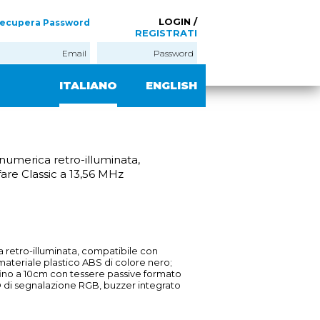
LOGIN /
ecupera Password
REGISTRATI
ITALIANO
ENGLISH
 numerica retro-illuminata,
are Classic a 13,56 MHz
a retro-illuminata, compatibile con
materiale plastico ABS di colore nero;
a fino a 10cm con tessere passive formato
ED di segnalazione RGB, buzzer integrato