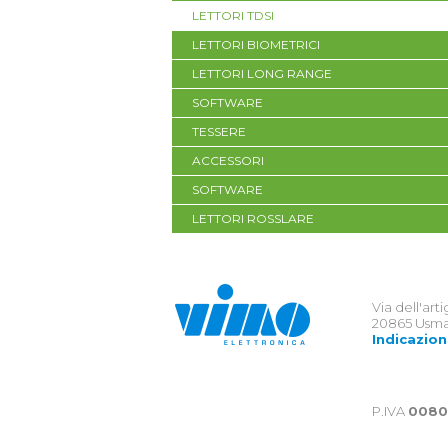
LETTORI TDSI
LETTORI BIOMETRICI
LETTORI LONG RANGE
SOFTWARE
TESSERE
ACCESSORI
SOFTWARE
LETTORI ROSSLARE
Via dell'art
20865 Usma
Indicazion
P.IVA
0080