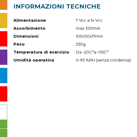
INFORMAZIONI TECNICHE
Alimentazione
7 Vcc a 14 Vcc
Assorbimento
max 300mA
Dimensioni
101x130x17mm
Peso
250g
Temperatura di esercizio
Da -20C°a +55C°
Umidità operativa
0-95 %RH (senza condensa)