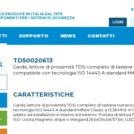
R
A PRODUCE IN ITALIA DAL 1979
PONENTI PER I SISTEMI DI SICUREZZA
LOGIN
TI
SUPPORTO
NEWS
CONTATTI
TD50020613
Gardis, lettore di prossimità TDSi completo di tastiera
compatibile con tecnologia ISO 14443-A standard Mif
CARATTERISTICHE
Gardis, lettore di prossimità TDSi completo di tastiera numeric
tecnologia ISO 14443-A standard Mifare Classic a 13,56 MHz. In 
adatto ad installazioni in interno ed esterno. Portata di lettur
I DI ALIMENTAZIONE
ISO. Uscita Magnetic stripe o Wiegand 26 bit/34 bit/37 bit, 1 L