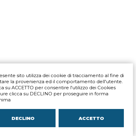
resente sito utilizza dei cookie di tracciamento al fine di
tare la provenienza ed il comportamento dell'utente.
ca su ACCETTO per consentire l'utilizzo dei Cookies
ure clicca su DECLINO per proseguire in forma
Via San Crispino 64
Padova (PD) 35129
nima
9273
Tel.
+39 039 672520
ali
Indicazioni Stradali
DECLINO
ACCETTO
–
SITEMAP