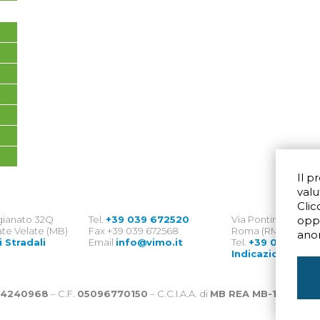
Il p
valu
Clic
igianato 32Q
Tel.
+39 039 672520
Via Pontina 583
opp
te Velate (MB)
Fax +39 039 672568
Roma (RM) 00128
ano
i Stradali
Email
info@vimo.it
Tel.
+39 06 8007
Indicazioni Strad
4240968
– C.F.
05096770150
– C.C.I.A.A. di
MB REA MB-1176225