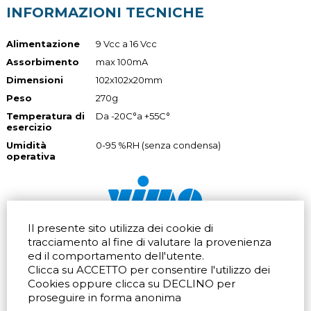
INFORMAZIONI TECNICHE
Alimentazione
9 Vcc a 16 Vcc
Assorbimento
max 100mA
Dimensioni
102x102x20mm
Peso
270g
Temperatura di
Da -20C°a +55C°
esercizio
Umidità
0-95 %RH (senza condensa)
operativa
Il presente sito utilizza dei cookie di
Via dell'artigianato 32Q
Tel.
+39 039 672520
tracciamento al fine di valutare la provenienza
20865 Usmate Velate (MB)
Fax +39 039 672568
ed il comportamento dell'utente.
Indicazioni Stradali
Email
info@vimo.it
Clicca su ACCETTO per consentire l'utilizzo dei
Via Pontina 583
Via San Crispino 64
Cookies oppure clicca su DECLINO per
Roma (RM) 00128
Padova (PD) 35129
proseguire in forma anonima
Tel.
+39 06 80079273
Tel.
+39 039 672520
Indicazioni Stradali
Indicazioni Stradali