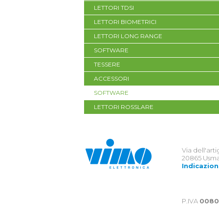
LETTORI TDSI
LETTORI BIOMETRICI
LETTORI LONG RANGE
SOFTWARE
TESSERE
ACCESSORI
SOFTWARE
LETTORI ROSSLARE
Via dell'art
20865 Usma
Indicazion
P.IVA
0080