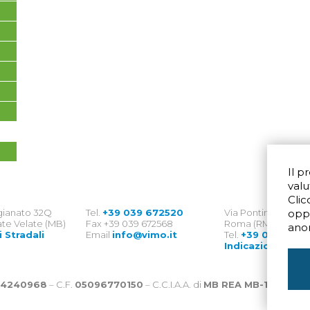
Il p
valu
Clic
igianato 32Q
Tel.
+39 039 672520
Via Pontina 583
opp
te Velate (MB)
Fax +39 039 672568
Roma (RM) 00128
ano
i Stradali
Email
info@vimo.it
Tel.
+39 06 8007
Indicazioni Strad
4240968
– C.F.
05096770150
– C.C.I.A.A. di
MB REA MB-1176225