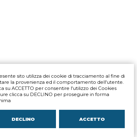
resente sito utilizza dei cookie di tracciamento al fine di
tare la provenienza ed il comportamento dell'utente.
ca su ACCETTO per consentire l'utilizzo dei Cookies
ure clicca su DECLINO per proseguire in forma
Via San Crispino 64
Padova (PD) 35129
nima
9273
Tel.
+39 039 672520
ali
Indicazioni Stradali
DECLINO
ACCETTO
–
SITEMAP