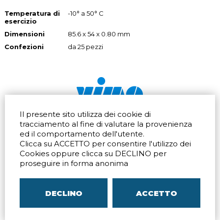
Temperatura di
-10° a 50° C
esercizio
Dimensioni
85.6 x 54 x 0.80 mm
Confezioni
da 25 pezzi
Il presente sito utilizza dei cookie di
Via dell'artigianato 32Q
Tel.
+39 039 672520
tracciamento al fine di valutare la provenienza
20865 Usmate Velate (MB)
Fax +39 039 672568
ed il comportamento dell'utente.
Indicazioni Stradali
Email
info@vimo.it
Clicca su ACCETTO per consentire l'utilizzo dei
Via Pontina 583
Via San Crispino 64
Cookies oppure clicca su DECLINO per
Roma (RM) 00128
Padova (PD) 35129
proseguire in forma anonima
Tel.
+39 06 80079273
Tel.
+39 039 672520
Indicazioni Stradali
Indicazioni Stradali
DECLINO
ACCETTO
P.IVA
00804240968
– C.F.
05096770150
– C.C.I.A.A. di
MB
REA MB-1176225
–
SITEMAP