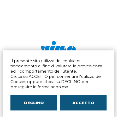
Il presente sito utilizza dei cookie di
Via dell'artigianato 32Q
Tel.
+39 039 672520
tracciamento al fine di valutare la provenienza
20865 Usmate Velate (MB)
Fax +39 039 672568
ed il comportamento dell'utente.
Indicazioni Stradali
Email
info@vimo.it
Clicca su ACCETTO per consentire l'utilizzo dei
Via Pontina 583
Via San Crispino 64
Cookies oppure clicca su DECLINO per
Roma (RM) 00128
Padova (PD) 35129
proseguire in forma anonima
Tel.
+39 06 80079273
Tel.
+39 039 672520
Indicazioni Stradali
Indicazioni Stradali
DECLINO
ACCETTO
P.IVA
00804240968
– C.F.
05096770150
– C.C.I.A.A. di
MB
REA MB-1176225
–
SITEMAP