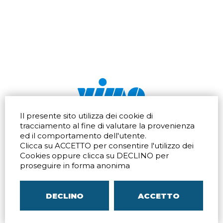
Il presente sito utilizza dei cookie di
Via dell'artigianato 32Q
Tel.
+39 039 672520
tracciamento al fine di valutare la provenienza
20865 Usmate Velate (MB)
Fax +39 039 672568
ed il comportamento dell'utente.
Indicazioni Stradali
Email
info@vimo.it
Clicca su ACCETTO per consentire l'utilizzo dei
Via Pontina 583
Via San Crispino 64
Cookies oppure clicca su DECLINO per
Roma (RM) 00128
Padova (PD) 35129
proseguire in forma anonima
Tel.
+39 06 80079273
Tel.
+39 039 672520
Indicazioni Stradali
Indicazioni Stradali
DECLINO
ACCETTO
P.IVA
00804240968
– C.F.
05096770150
– C.C.I.A.A. di
MB
REA MB-1176225
–
SITEMAP