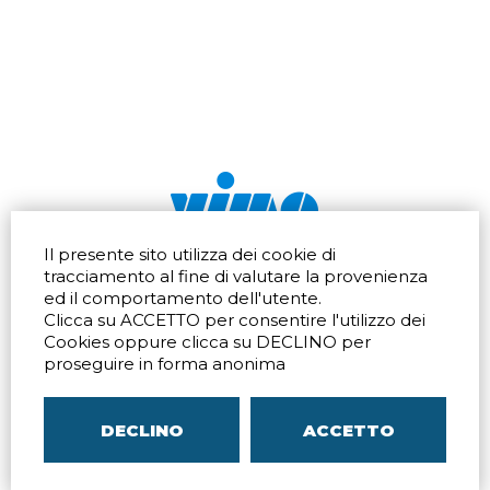
Il presente sito utilizza dei cookie di
Via dell'artigianato 32Q
Tel.
+39 039 672520
tracciamento al fine di valutare la provenienza
20865 Usmate Velate (MB)
Fax +39 039 672568
ed il comportamento dell'utente.
Indicazioni Stradali
Email
info@vimo.it
Clicca su ACCETTO per consentire l'utilizzo dei
Via Pontina 583
Via San Crispino 64
Cookies oppure clicca su DECLINO per
Roma (RM) 00128
Padova (PD) 35129
proseguire in forma anonima
Tel.
+39 06 80079273
Tel.
+39 039 672520
Indicazioni Stradali
Indicazioni Stradali
DECLINO
ACCETTO
P.IVA
00804240968
– C.F.
05096770150
– C.C.I.A.A. di
MB
REA MB-1176225
–
SITEMAP