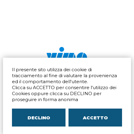
Il presente sito utilizza dei cookie di
Via dell'artigianato 32Q
Tel.
+39 039 672520
tracciamento al fine di valutare la provenienza
20865 Usmate Velate (MB)
Fax +39 039 672568
ed il comportamento dell'utente.
Indicazioni Stradali
Email
info@vimo.it
Clicca su ACCETTO per consentire l'utilizzo dei
Via Pontina 583
Via San Crispino 64
Cookies oppure clicca su DECLINO per
Roma (RM) 00128
Padova (PD) 35129
proseguire in forma anonima
Tel.
+39 06 80079273
Tel.
+39 039 672520
Indicazioni Stradali
Indicazioni Stradali
DECLINO
ACCETTO
P.IVA
00804240968
– C.F.
05096770150
– C.C.I.A.A. di
MB
REA MB-1176225
–
SITEMAP