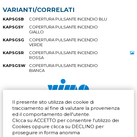
VARIANTI/CORRELATI
KAPSGSB
COPERTURA PULSANTE INCENDIO BLU
KAPSGSY
COPERTURA PULSANTE INCENDIO
GIALLO
KAPSGSG
COPERTURA PULSANTE INCENDIO
VERDE
KAPSGSR
COPERTURA PULSANTE INCENDIO
ROSSA
KAPSGSW
COPERTURA PULSANTE INCENDIO
BIANCA
Il presente sito utilizza dei cookie di
Via dell'artigianato 32Q
Tel.
+39 039 672520
tracciamento al fine di valutare la provenienza
20865 Usmate Velate (MB)
Fax +39 039 672568
ed il comportamento dell'utente.
Indicazioni Stradali
Email
info@vimo.it
Clicca su ACCETTO per consentire l'utilizzo dei
Via Pontina 583
Via San Crispino 64
Cookies oppure clicca su DECLINO per
Roma (RM) 00128
Padova (PD) 35129
proseguire in forma anonima
Tel.
+39 06 80079273
Tel.
+39 039 672520
Indicazioni Stradali
Indicazioni Stradali