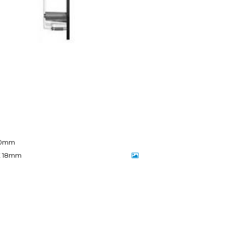
50mm
E 18mm