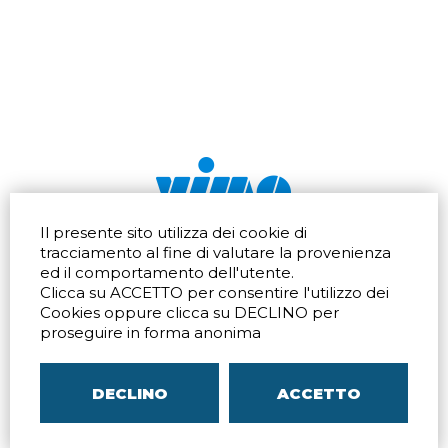
Il presente sito utilizza dei cookie di
Via dell'artigianato 32Q
Tel.
+39 039 672520
tracciamento al fine di valutare la provenienza
20865 Usmate Velate (MB)
Fax +39 039 672568
ed il comportamento dell'utente.
Indicazioni Stradali
Email
info@vimo.it
Clicca su ACCETTO per consentire l'utilizzo dei
Via Pontina 583
Via San Crispino 64
Cookies oppure clicca su DECLINO per
Roma (RM) 00128
Padova (PD) 35129
proseguire in forma anonima
Tel.
+39 06 80079273
Tel.
+39 039 672520
Indicazioni Stradali
Indicazioni Stradali
DECLINO
ACCETTO
P.IVA
00804240968
– C.F.
05096770150
– C.C.I.A.A. di
MB
REA MB-1176225
–
SITEMAP