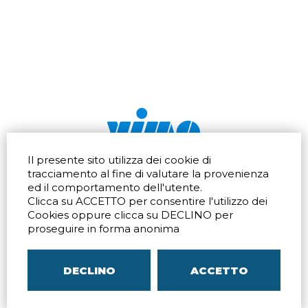
Il presente sito utilizza dei cookie di
Via dell'artigianato 32Q
Tel.
+39 039 672520
tracciamento al fine di valutare la provenienza
20865 Usmate Velate (MB)
Fax +39 039 672568
ed il comportamento dell'utente.
Indicazioni Stradali
Email
info@vimo.it
Clicca su ACCETTO per consentire l'utilizzo dei
Via Pontina 583
Via San Crispino 64
Cookies oppure clicca su DECLINO per
Roma (RM) 00128
Padova (PD) 35129
proseguire in forma anonima
Tel.
+39 06 80079273
Tel.
+39 039 672520
Indicazioni Stradali
Indicazioni Stradali
DECLINO
ACCETTO
P.IVA
00804240968
– C.F.
05096770150
– C.C.I.A.A. di
MB
REA MB-1176225
–
SITEMAP