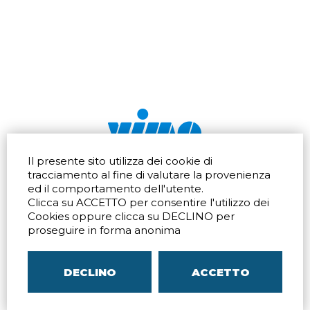
Il presente sito utilizza dei cookie di
Via dell'artigianato 32Q
Tel.
+39 039 672520
tracciamento al fine di valutare la provenienza
20865 Usmate Velate (MB)
Fax +39 039 672568
ed il comportamento dell'utente.
Indicazioni Stradali
Email
info@vimo.it
Clicca su ACCETTO per consentire l'utilizzo dei
Via Pontina 583
Via San Crispino 64
Cookies oppure clicca su DECLINO per
Roma (RM) 00128
Padova (PD) 35129
proseguire in forma anonima
Tel.
+39 06 80079273
Tel.
+39 039 672520
Indicazioni Stradali
Indicazioni Stradali
DECLINO
ACCETTO
P.IVA
00804240968
– C.F.
05096770150
– C.C.I.A.A. di
MB
REA MB-1176225
–
SITEMAP