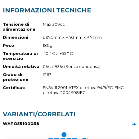
INFORMAZIONI TECNICHE
Tensione di
Max 30Vcc
alimentazione
Dimensioni
L 97,5mm x H 93mm x P 71mm
Peso
180g
Temperatura di
-10 ° C a +55 ° C
esercizio
Umidità relativa
0% al 93% (Senza condensa)
Grado di
IP67
protezione
Certificati
EN54-11:2001-ATEX direttiva 94/9/EC-EMC
direttiva 2004/108/EC
VARIANTI/CORRELATI
WAPO55100033
None