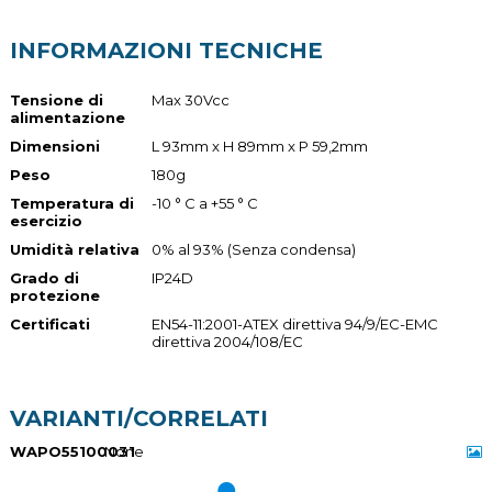
INFORMAZIONI TECNICHE
Tensione di
Max 30Vcc
alimentazione
Dimensioni
L 93mm x H 89mm x P 59,2mm
Peso
180g
Temperatura di
-10 ° C a +55 ° C
esercizio
Umidità relativa
0% al 93% (Senza condensa)
Grado di
IP24D
protezione
Certificati
EN54-11:2001-ATEX direttiva 94/9/EC-EMC
direttiva 2004/108/EC
VARIANTI/CORRELATI
WAPO55100031
None