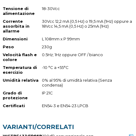
Tensione di
18-30Vcc
alimentazione
Corrente
30Vcc 12,2 mA (0,5 Hz) o 19,5 mA (1Hz) oppure a
assorbita in
18Vcc 14,5 mA (0,5 Hz) o 25mA (1Hz)
allarme
Dimensioni
L 108mm x P 99mm
Peso
230g
Velocità flash e
0.5Hz; 1Hz oppure OFF / bianco
colore
Temperatura di
-10 °C a +55°C
esercizio
Umidità relativa
0% al 95% di umidità relativa (Senza
condensa)
Grado di
IP 21C
protezione
Certificati
EN54-3 e EN54-23 LPCB
VARIANTI/CORRELATI
WCTBF433CCCSR
Sirena 100dB convenzionale con