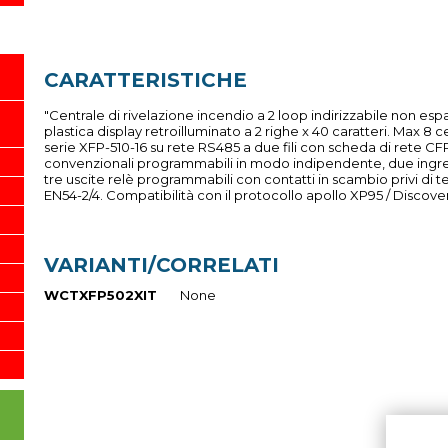
CARATTERISTICHE
"Centrale di rivelazione incendio a 2 loop indirizzabile non esp
plastica display retroilluminato a 2 righe x 40 caratteri. Max 8 
serie XFP-510-16 su rete RS485 a due fili con scheda di rete CFP
convenzionali programmabili in modo indipendente, due ingres
tre uscite relè programmabili con contatti in scambio privi di
EN54-2/4. Compatibilità con il protocollo apollo XP95 / Discover
VARIANTI/CORRELATI
WCTXFP502XIT
None