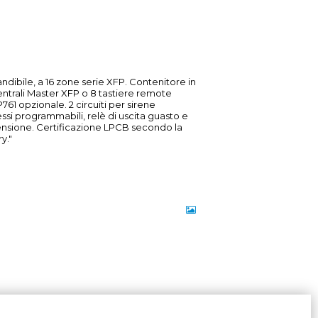
andibile, a 16 zone serie XFP. Contenitore in
centrali Master XFP o 8 tastiere remote
761 opzionale. 2 circuiti per sirene
si programmabili, relè di uscita guasto e
 tensione. Certificazione LPCB secondo la
y."