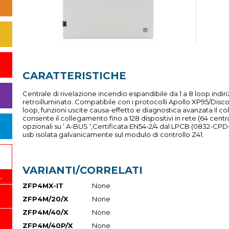
CARATTERISTICHE
Centrale di rivelazione incendio espandibile da 1 a 8 loop indir
retroilluminato. Compatibile con i protocolli Apollo XP95/Dis
loop, funzioni uscite causa-effetto e diagnostica avanzata Il c
consente il collegamento fino a 128 dispositivi in rete (64 centr
opzionali su ‘ A-BUS ‘,Certificata EN54-2/4 dal LPCB (0832-CP
usb isolata galvanicamente sul modulo di controllo Z41.
VARIANTI/CORRELATI
L
ZFP4MX-IT
None
ZFP4M/20/X
None
ZFP4M/40/X
None
ZFP4M/40P/X
None