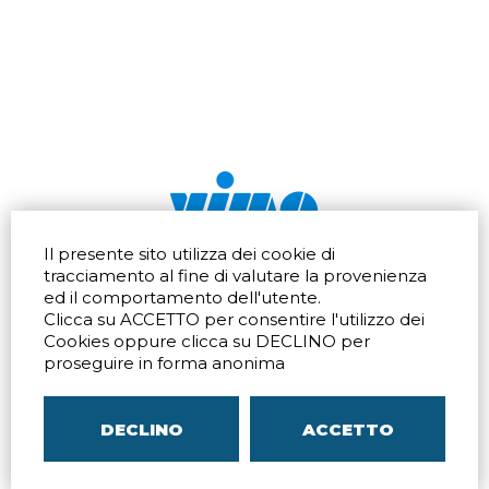
Il presente sito utilizza dei cookie di
Via dell'artigianato 32Q
Tel.
+39 039 672520
tracciamento al fine di valutare la provenienza
20865 Usmate Velate (MB)
Fax +39 039 672568
ed il comportamento dell'utente.
Indicazioni Stradali
Email
info@vimo.it
Clicca su ACCETTO per consentire l'utilizzo dei
Via Pontina 583
Via San Crispino 64
Cookies oppure clicca su DECLINO per
Roma (RM) 00128
Padova (PD) 35129
proseguire in forma anonima
Tel.
+39 06 80079273
Tel.
+39 039 672520
Indicazioni Stradali
Indicazioni Stradali
DECLINO
ACCETTO
P.IVA
00804240968
– C.F.
05096770150
– C.C.I.A.A. di
MB
REA MB-1176225
–
SITEMAP