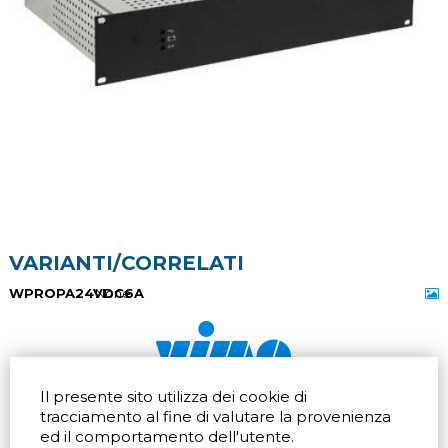
VARIANTI/CORRELATI
WPROPA24VDC6A
None
Il presente sito utilizza dei cookie di
Via dell'artigianato 32Q
Tel.
+39 039 672520
tracciamento al fine di valutare la provenienza
20865 Usmate Velate (MB)
Fax +39 039 672568
ed il comportamento dell'utente.
Indicazioni Stradali
Email
info@vimo.it