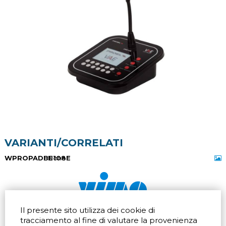
VARIANTI/CORRELATI
WPROPADBE108E
None
Il presente sito utilizza dei cookie di
Via dell'artigianato 32Q
Tel.
+39 039 672520
tracciamento al fine di valutare la provenienza
20865 Usmate Velate (MB)
Fax +39 039 672568