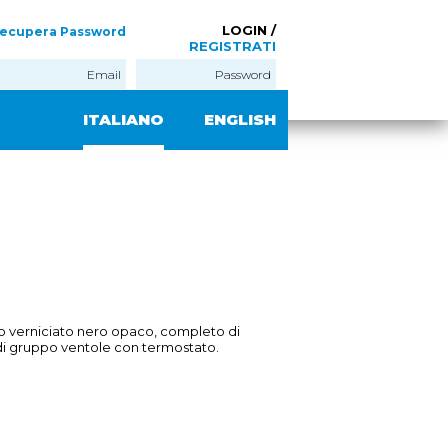
LOGIN /
ecupera Password
REGISTRATI
ITALIANO
ENGLISH
io verniciato nero opaco, completo di
o di gruppo ventole con termostato.