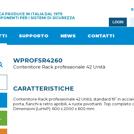
R
A PRODUCE IN ITALIA DAL 1979
PONENTI PER I SISTEMI DI SICUREZZA
LOGIN
TI
SUPPORTO
NEWS
CONTATTI
WPROFSR4260
Contenitore Rack professionale 42 Unità
CARATTERISTICHE
Contenitore Rack professionale 42 Unità, standard 19” in accia
porta, fianchi e retro apribili, 4 ruote pivottanti. Top complet
Dimensioni (LxHxP): 600 x 2000 x 600 mm.
I DI ALIMENTAZIONE