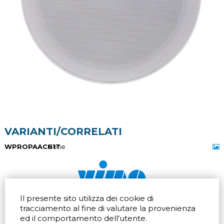
VARIANTI/CORRELATI
WPROPAAC61T
None
Il presente sito utilizza dei cookie di
Via dell'artigianato 32Q
Tel.
+39 039 672520
tracciamento al fine di valutare la provenienza
20865 Usmate Velate (MB)
Fax +39 039 672568
ed il comportamento dell'utente.
Indicazioni Stradali
Email
info@vimo.it