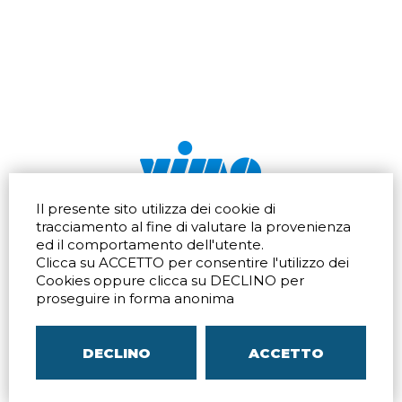
Il presente sito utilizza dei cookie di
Via dell'artigianato 32Q
Tel.
+39 039 672520
tracciamento al fine di valutare la provenienza
20865 Usmate Velate (MB)
Fax +39 039 672568
ed il comportamento dell'utente.
Indicazioni Stradali
Email
info@vimo.it
Clicca su ACCETTO per consentire l'utilizzo dei
Via Pontina 583
Via San Crispino 64
Cookies oppure clicca su DECLINO per
Roma (RM) 00128
Padova (PD) 35129
proseguire in forma anonima
Tel.
+39 06 80079273
Tel.
+39 039 672520
Indicazioni Stradali
Indicazioni Stradali
DECLINO
ACCETTO
P.IVA
00804240968
– C.F.
05096770150
– C.C.I.A.A. di
MB
REA MB-1176225
–
SITEMAP