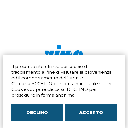
Il presente sito utilizza dei cookie di
Via dell'artigianato 32Q
Tel.
+39 039 672520
tracciamento al fine di valutare la provenienza
20865 Usmate Velate (MB)
Fax +39 039 672568
ed il comportamento dell'utente.
Indicazioni Stradali
Email
info@vimo.it
Clicca su ACCETTO per consentire l'utilizzo dei
Via Pontina 583
Via San Crispino 64
Cookies oppure clicca su DECLINO per
Roma (RM) 00128
Padova (PD) 35129
proseguire in forma anonima
Tel.
+39 06 80079273
Tel.
+39 039 672520
Indicazioni Stradali
Indicazioni Stradali
DECLINO
ACCETTO
P.IVA
00804240968
– C.F.
05096770150
– C.C.I.A.A. di
MB
REA MB-1176225
–
SITEMAP