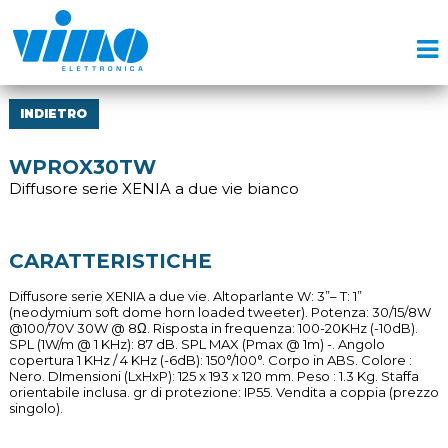
INDIETRO
WPROX30TW
Diffusore serie XENIA a due vie bianco
CARATTERISTICHE
Diffusore serie XENIA a due vie. Altoparlante W: 3”– T: 1”
(neodymium soft dome horn loaded tweeter). Potenza: 30/15/8W
@100/70V 30W @ 8Ω. Risposta in frequenza: 100-20KHz (-10dB).
SPL (1W/m @ 1 KHz): 87 dB. SPL MAX (Pmax @ 1m) -. Angolo
copertura 1 KHz / 4 KHz (-6dB): 150°/100°. Corpo in ABS. Colore :
Nero. DImensioni (LxHxP): 125 x 193 x 120 mm. Peso : 1.3 Kg. Staffa
orientabile inclusa. gr di protezione: IP55. Vendita a coppia (prezzo
singolo).