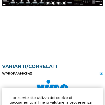
VARIANTI/CORRELATI
WPROPAAMIX54Z
None
Il presente sito utilizza dei cookie di
Via dell'artigianato 32Q
Tel.
+39 039 672520
tracciamento al fine di valutare la provenienza
20865 Usmate Velate (MB)
Fax +39 039 672568