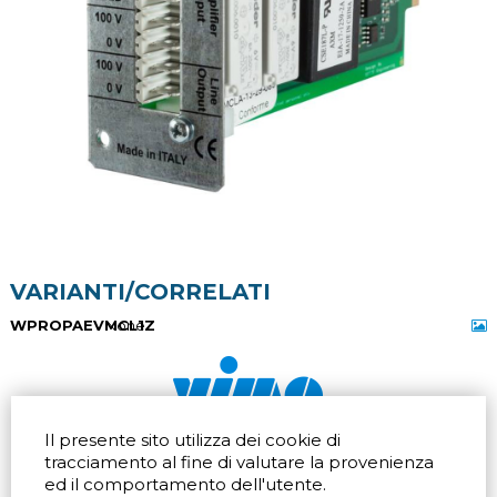
VARIANTI/CORRELATI
WPROPAEVMCL1Z
None
Il presente sito utilizza dei cookie di
Via dell'artigianato 32Q
Tel.
+39 039 672520
tracciamento al fine di valutare la provenienza
20865 Usmate Velate (MB)
Fax +39 039 672568
ed il comportamento dell'utente.
Indicazioni Stradali
Email
info@vimo.it