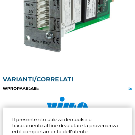
VARIANTI/CORRELATI
WPROPAAELAB
None
Il presente sito utilizza dei cookie di
Via dell'artigianato 32Q
Tel.
+39 039 672520
tracciamento al fine di valutare la provenienza
20865 Usmate Velate (MB)
Fax +39 039 672568
ed il comportamento dell'utente.
Indicazioni Stradali
Email
info@vimo.it