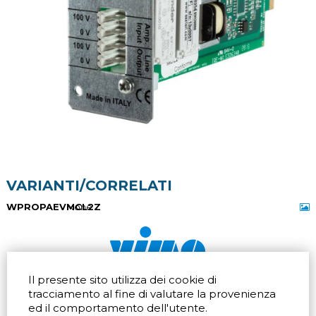
VARIANTI/CORRELATI
WPROPAEVMCL2Z
None
Il presente sito utilizza dei cookie di
Via dell'artigianato 32Q
Tel.
+39 039 672520
tracciamento al fine di valutare la provenienza
20865 Usmate Velate (MB)
Fax +39 039 672568
ed il comportamento dell'utente.
Indicazioni Stradali
Email
info@vimo.it