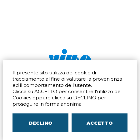
Il presente sito utilizza dei cookie di
Via dell'artigianato 32Q
Tel.
+39 039 672520
tracciamento al fine di valutare la provenienza
20865 Usmate Velate (MB)
Fax +39 039 672568
ed il comportamento dell'utente.
Indicazioni Stradali
Email
info@vimo.it
Clicca su ACCETTO per consentire l'utilizzo dei
Via Pontina 583
Via San Crispino 64
Cookies oppure clicca su DECLINO per
Roma (RM) 00128
Padova (PD) 35129
proseguire in forma anonima
Tel.
+39 06 80079273
Tel.
+39 039 672520
Indicazioni Stradali
Indicazioni Stradali
DECLINO
ACCETTO
P.IVA
00804240968
– C.F.
05096770150
– C.C.I.A.A. di
MB
REA MB-1176225
–
SITEMAP