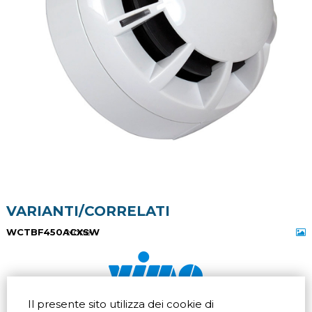
VARIANTI/CORRELATI
WCTBF450ACXSW
None
Il presente sito utilizza dei cookie di
Via dell'artigianato 32Q
Tel.
+39 039 672520