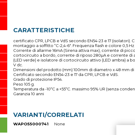
CARATTERISTICHE
certificato CPR, LPCB e VdS secondo EN54-23 e 17 (isolatori). C
montaggio a soffitto “C-2,4-6". Frequenza flash e colore 0,5 Hz 
Corrente di allarme 16mA (Sirena attiva max), corrente di picco 
cortocircuito a bordo, corrente di riposo 280µA e corrente di 
(LED verde) e isolatore di cortocircuito attivo (LED ambra) a b
V dc.
Dimensioni del prodotto (mm) 100mm di diametro x 48 mm di 
Certificato secondo EN54-23 e 17 da CPR, LPCB e VdS.
Grado di protezione IP54.
Peso 105 g.
Temperatura da -10ºC a +55ºC. massimo 95% UR (senza conden
Garanzia 10 anni
VARIANTI/CORRELATI
WAPO55000741
None