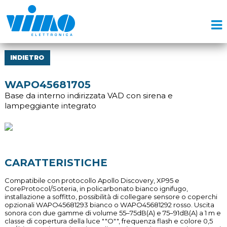
INDIETRO
WAPO45681705
Base da interno indirizzata VAD con sirena e
lampeggiante integrato
CARATTERISTICHE
Compatibile con protocollo Apollo Discovery, XP95 e
CoreProtocol/Soteria, in policarbonato bianco ignifugo,
installazione a soffitto, possibilità di collegare sensore o coperchi
opzionali WAPO45681293 bianco o WAPO45681292 rosso. Uscita
sonora con due gamme di volume 55–75dB(A) e 75–91dB(A) a 1 m e
classe di copertura della luce ""O"", frequenza flash e colore 0,5