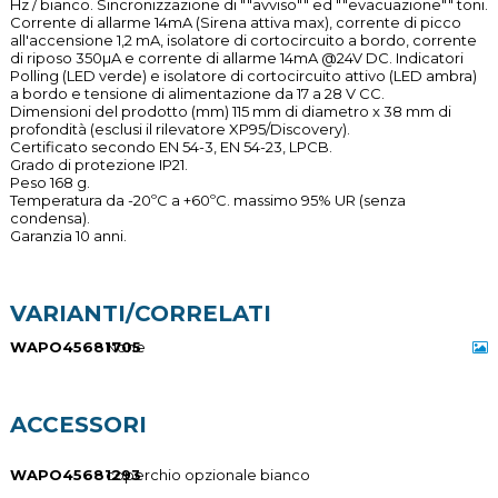
Hz / bianco. Sincronizzazione di ""avviso"" ed ""evacuazione"" toni.
Corrente di allarme 14mA (Sirena attiva max), corrente di picco
all'accensione 1,2 mA, isolatore di cortocircuito a bordo, corrente
di riposo 350µA e corrente di allarme 14mA @24V DC. Indicatori
Polling (LED verde) e isolatore di cortocircuito attivo (LED ambra)
a bordo e tensione di alimentazione da 17 a 28 V CC.
Dimensioni del prodotto (mm) 115 mm di diametro x 38 mm di
profondità (esclusi il rilevatore XP95/Discovery).
Certificato secondo EN 54-3, EN 54-23, LPCB.
Grado di protezione IP21.
Peso 168 g.
Temperatura da -20ºC a +60ºC. massimo 95% UR (senza
condensa).
Garanzia 10 anni.
VARIANTI/CORRELATI
WAPO45681705
None
ACCESSORI
WAPO45681293
coperchio opzionale bianco