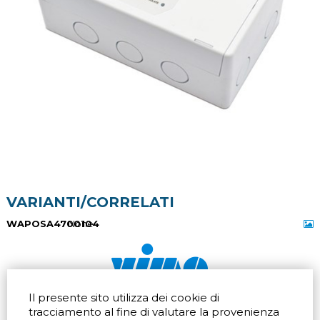
VARIANTI/CORRELATI
WAPOSA4700104
None
Il presente sito utilizza dei cookie di
Via dell'artigianato 32Q
Tel.
+39 039 672520
tracciamento al fine di valutare la provenienza
20865 Usmate Velate (MB)
Fax +39 039 672568