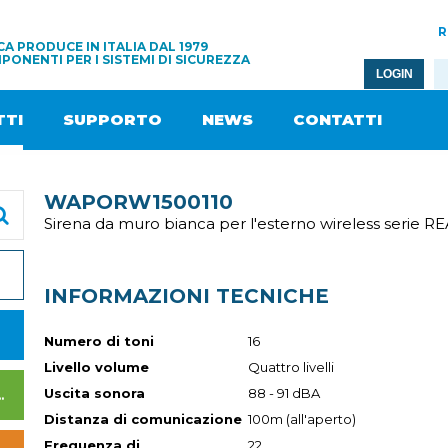
R
A PRODUCE IN ITALIA DAL 1979
PONENTI PER I SISTEMI DI SICUREZZA
LOGIN
TI
SUPPORTO
NEWS
CONTATTI
WAPORW1500110
Sirena da muro bianca per l'esterno wireless serie 
INFORMAZIONI TECNICHE
Numero di toni
16
Livello volume
Quattro livelli
Uscita sonora
88 - 91 dBA
I DI ALIMENTAZIONE
Distanza di comunicazione
100m (all'aperto)
Frequenza di
22