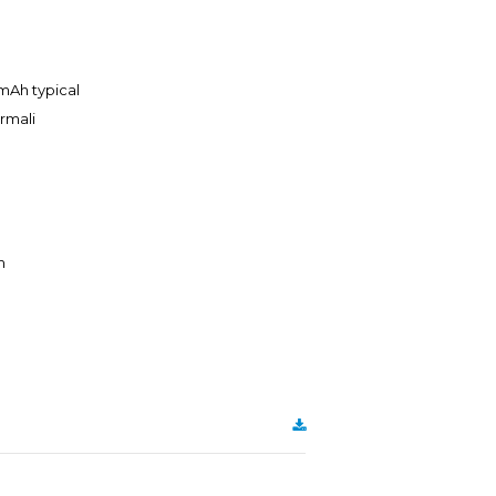
0mAh typical
ormali
m