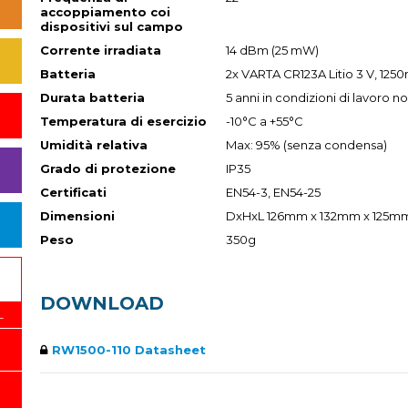
accoppiamento coi
dispositivi sul campo
Corrente irradiata
14 dBm (25 mW)
Batteria
2x VARTA CR123A Litio 3 V, 125
Durata batteria
5 anni in condizioni di lavoro n
Temperatura di esercizio
-10°C a +55°C
Umidità relativa
Max: 95% (senza condensa)
Grado di protezione
IP35
Certificati
EN54-3, EN54-25
Dimensioni
DxHxL 126mm x 132mm x 125m
Peso
350g
DOWNLOAD
L
RW1500-110 Datasheet