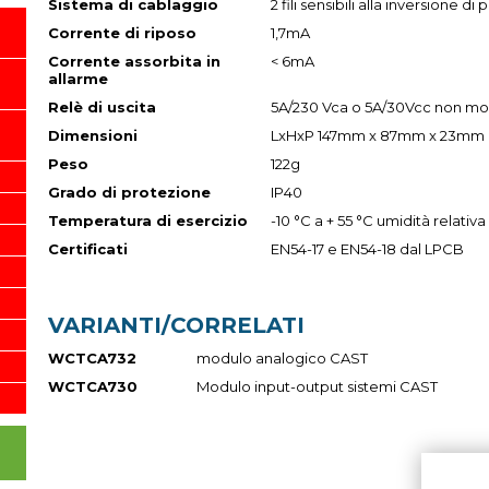
Sistema di cablaggio
2 fili sensibili alla inversione di 
Corrente di riposo
1,7mA
Corrente assorbita in
< 6mA
allarme
Relè di uscita
5A/230 Vca o 5A/30Vcc non mon
Dimensioni
LxHxP 147mm x 87mm x 23mm
Peso
122g
Grado di protezione
IP40
Temperatura di esercizio
-10 °C a + 55 °C umidità relati
Certificati
EN54-17 e EN54-18 dal LPCB
VARIANTI/CORRELATI
WCTCA732
modulo analogico CAST
WCTCA730
Modulo input-output sistemi CAST