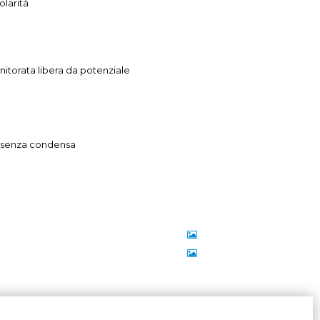
polarità
itorata libera da potenziale
va senza condensa