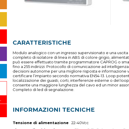
CARATTERISTICHE
Modulo analogico con un ingresso supervisionato e una uscita
completo di isolatore di linea in ABS di colore grigio, aliment
può essere effettuato tramite programmatore CAPROG o smart
fino a 255 indirizzi. Protocollo di comunicazione ad intelligenz
decisioni autonome per una migliore risposta e informazione v
certificare l’impianto secondo normativa EN54-13. Loop potente 
localizzazione dei guasti, corti, interferenze esterne o del lo
consente una maggiore lunghezza del cavo ed un minor assorbi
Completo di led di segnalazione.
L
INFORMAZIONI TECNICHE
Tensione di alimentazione
22-40Vcc