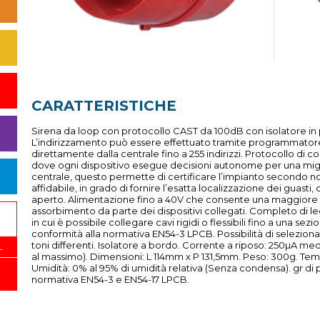
CARATTERISTICHE
Sirena da loop con protocollo CAST da 100dB con isolatore in
L’indirizzamento può essere effettuato tramite programmat
direttamente dalla centrale fino a 255 indirizzi. Protocollo di c
dove ogni dispositivo esegue decisioni autonome per una migli
centrale, questo permette di certificare l’impianto secondo 
affidabile, in grado di fornire l’esatta localizzazione dei guasti,
aperto. Alimentazione fino a 40V che consente una maggiore
assorbimento da parte dei dispositivi collegati. Completo di led
in cui è possibile collegare cavi rigidi o flessibili fino a una s
conformità alla normativa EN54-3 LPCB. Possibilità di selezionare 
toni differenti. Isolatore a bordo. Corrente a riposo: 250µA med
L
al massimo). Dimensioni: L 114mm x P 131,5mm. Peso: 300g. Tem
Umidità: 0% al 95% di umidità relativa (Senza condensa). gr di p
normativa EN54-3 e EN54-17 LPCB.