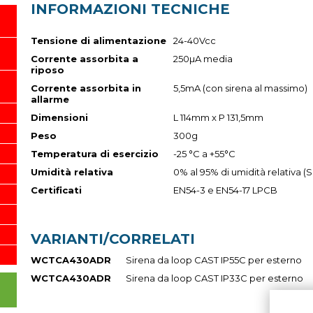
INFORMAZIONI TECNICHE
Tensione di alimentazione
24-40Vcc
Corrente assorbita a
250µA media
riposo
Corrente assorbita in
5,5mA (con sirena al massimo)
allarme
Dimensioni
L 114mm x P 131,5mm
Peso
300g
Temperatura di esercizio
-25 °C a +55°C
Umidità relativa
0% al 95% di umidità relativa 
Certificati
EN54-3 e EN54-17 LPCB
VARIANTI/CORRELATI
WCTCA430ADR
Sirena da loop CAST IP55C per esterno
WCTCA430ADR
Sirena da loop CAST IP33C per esterno