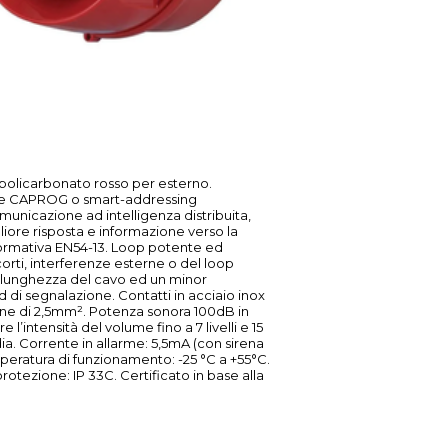
 policarbonato rosso per esterno.
ore CAPROG o smart-addressing
omunicazione ad intelligenza distribuita,
ore risposta e informazione verso la
normativa EN54-13. Loop potente ed
 corti, interferenze esterne o del loop
 lunghezza del cavo ed un minor
 di segnalazione. Contatti in acciaio inox
ezione di 2,5mm². Potenza sonora 100dB in
l’intensità del volume fino a 7 livelli e 15
ia. Corrente in allarme: 5,5mA (con sirena
peratura di funzionamento: -25 °C a +55°C.
rotezione: IP 33C. Certificato in base alla