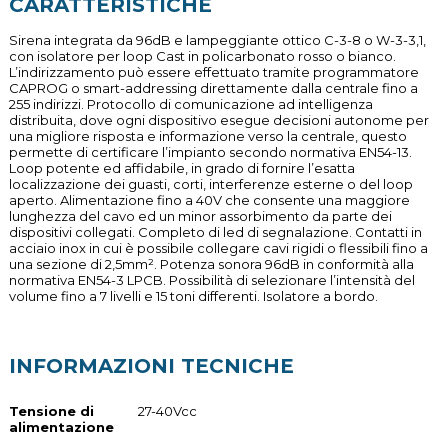
CARATTERISTICHE
Sirena integrata da 96dB e lampeggiante ottico C-3-8 o W-3-3,1,
con isolatore per loop Cast in policarbonato rosso o bianco.
L’indirizzamento può essere effettuato tramite programmatore
CAPROG o smart-addressing direttamente dalla centrale fino a
255 indirizzi. Protocollo di comunicazione ad intelligenza
distribuita, dove ogni dispositivo esegue decisioni autonome per
una migliore risposta e informazione verso la centrale, questo
permette di certificare l’impianto secondo normativa EN54-13.
Loop potente ed affidabile, in grado di fornire l’esatta
localizzazione dei guasti, corti, interferenze esterne o del loop
aperto. Alimentazione fino a 40V che consente una maggiore
lunghezza del cavo ed un minor assorbimento da parte dei
dispositivi collegati. Completo di led di segnalazione. Contatti in
acciaio inox in cui è possibile collegare cavi rigidi o flessibili fino a
una sezione di 2,5mm². Potenza sonora 96dB in conformità alla
normativa EN54-3 LPCB. Possibilità di selezionare l’intensità del
volume fino a 7 livelli e 15 toni differenti. Isolatore a bordo.
INFORMAZIONI TECNICHE
Tensione di
27-40Vcc
alimentazione