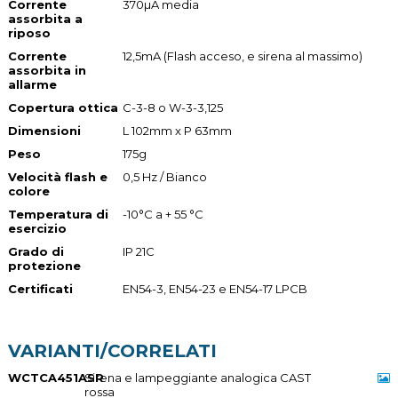
Corrente
370µA media
assorbita a
riposo
Corrente
12,5mA (Flash acceso, e sirena al massimo)
assorbita in
allarme
Copertura ottica
C-3-8 o W-3-3,125
Dimensioni
L 102mm x P 63mm
Peso
175g
Velocità flash e
0,5 Hz / Bianco
colore
Temperatura di
-10°C a + 55 °C
esercizio
Grado di
IP 21C
protezione
Certificati
EN54-3, EN54-23 e EN54-17 LPCB
VARIANTI/CORRELATI
WCTCA451ASR
Sirena e lampeggiante analogica CAST
rossa