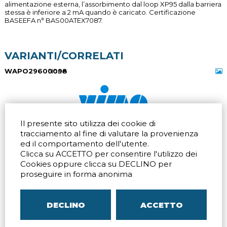
alimentazione esterna, l’assorbimento dal loop XP95 dalla barriera
stessa è inferiore a 2 mA quando è caricato. Certificazione
BASEEFA n° BAS00ATEX7087.
VARIANTI/CORRELATI
WAPO29600098
None
Il presente sito utilizza dei cookie di
Via dell'artigianato 32Q
Tel.
+39 039 672520
tracciamento al fine di valutare la provenienza
20865 Usmate Velate (MB)
Fax +39 039 672568
Indicazioni Stradali
Email
info@vimo.it
ed il comportamento dell'utente.
Clicca su ACCETTO per consentire l'utilizzo dei
Via Pontina 583
Via San Crispino 64
Cookies oppure clicca su DECLINO per
Roma (RM) 00128
Padova (PD) 35129
Tel.
+39 06 80079273
Tel.
+39 039 672520
proseguire in forma anonima
Indicazioni Stradali
Indicazioni Stradali
DECLINO
ACCETTO
P.IVA
00804240968
– C.F.
05096770150
– C.C.I.A.A. di
MB
REA MB-1176225
–
SITEMAP