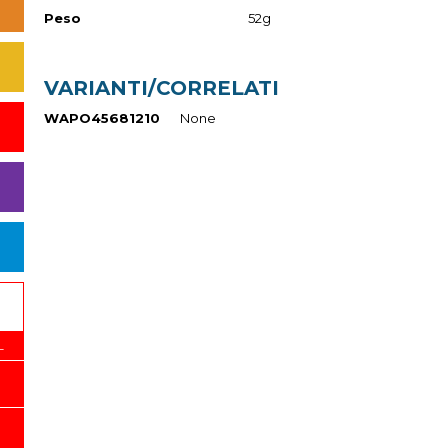
Peso
52g
VARIANTI/CORRELATI
WAPO45681210
None
L