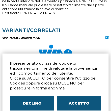
nella parte inferiore dell’elemento ripristinabile e da un LED rosso.
Il pulsante manuale può essere resettato facilmente dalla parte
anteriore utilizzando la chiave di ripristino.
Certificato CPR EN54-11 e EN54-17.
VARIANTI/CORRELATI
WAPO58200976MAR
None
Il presente sito utilizza dei cookie di
Via dell'artigianato 32Q
Tel.
+39 039 672520
tracciamento al fine di valutare la provenienza
20865 Usmate Velate (MB)
Fax +39 039 672568
Indicazioni Stradali
Email
info@vimo.it
ed il comportamento dell'utente.
Clicca su ACCETTO per consentire l'utilizzo dei
Via Pontina 583
Via San Crispino 64
Cookies oppure clicca su DECLINO per
Roma (RM) 00128
Padova (PD) 35129
Tel.
+39 06 80079273
Tel.
+39 039 672520
proseguire in forma anonima
Indicazioni Stradali
Indicazioni Stradali
DECLINO
ACCETTO
P.IVA
00804240968
– C.F.
05096770150
– C.C.I.A.A. di
MB
REA MB-1176225
–
SITEMAP